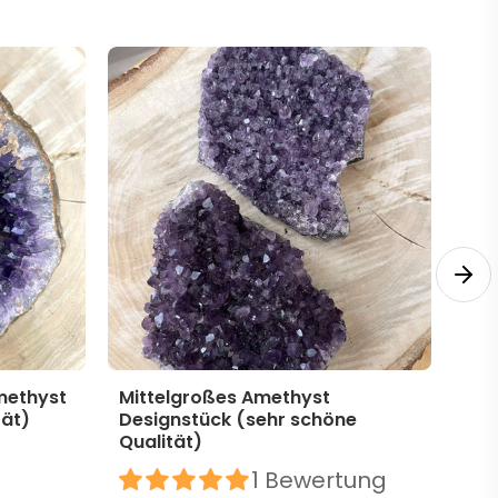
methyst
Mittelgroßes Amethyst
Mit
tät)
Designstück (sehr schöne
Des
Qualität)
39,
1 Bewertung