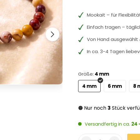
Mookait – für Flexibili
Einfach tragen – tägli
Von Hand ausgewählt &
In ca. 3-4 Tagen liebev
Größe:
4 mm
4 mm
6 mm
8
Nur noch
3
Stück verf
🟠
Versandfertig in ca.
24 