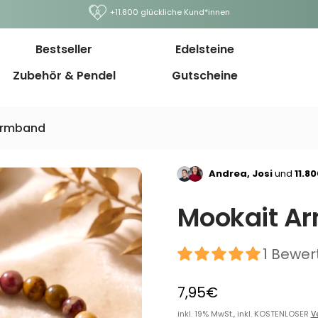
+11.800 glückliche Kund*innen
Bestseller
Edelsteine
Zubehör & Pendel
Gutscheine
Armband
Andrea, Josi
und
11.8
Mookait A
1 Bewer
7,95€
inkl. 19% MwSt., inkl. KOSTENLOSER
V