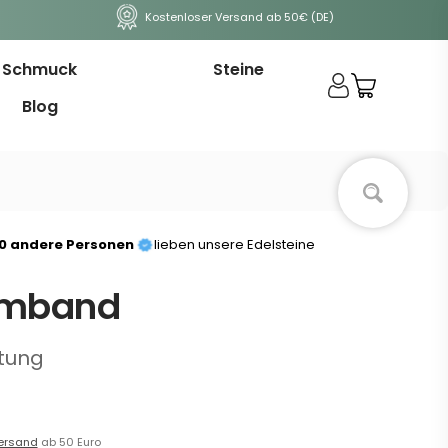
Kostenloser Versand ab 50€ (DE)
Schmuck
Steine
Blog
00 andere Personen
lieben unsere Edelsteine
rmband
tung
ersand
ab 50 Euro