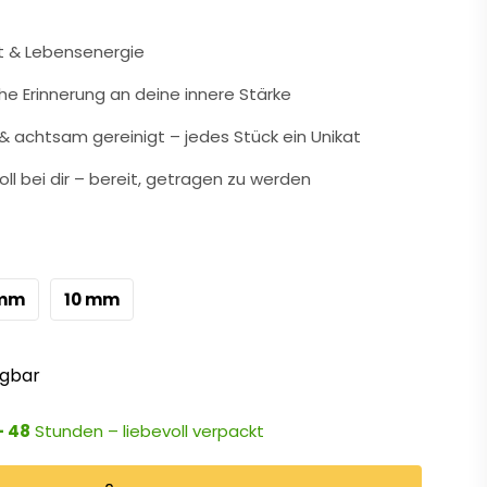
tät & Lebensenergie
che Erinnerung an deine innere Stärke
 achtsam gereinigt – jedes Stück ein Unikat
oll bei dir – bereit, getragen zu werden
 mm
10 mm
ügbar
- 48
Stunden – liebevoll verpackt