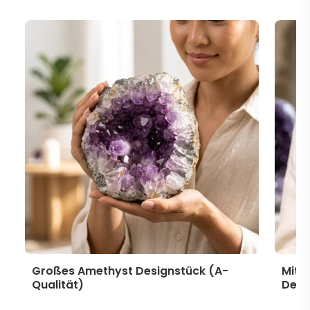
Großes Amethyst Designstück (A-
Mitt
Qualität)
Desi