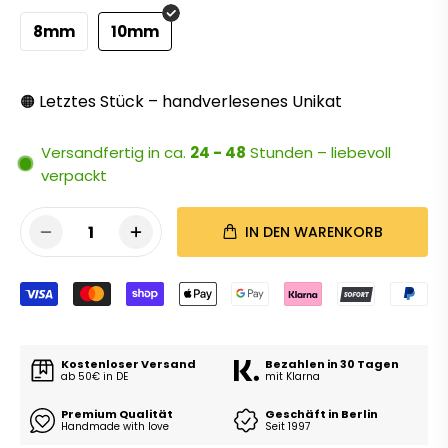
8mm
10mm
Letztes Stück – handverlesenes Unikat
🟠
Versandfertig in ca.
24 - 48
Stunden – liebevoll
verpackt
1
IN DEN WARENKORB
Kostenloser Versand
Bezahlen in 30 Tagen
ab 50€ in DE
mit Klarna
Premium Qualität
Geschäft in Berlin
Handmade with love
Seit 1997