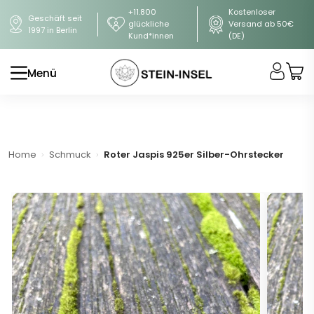
+11.800
Kostenloser
Geschäft seit
glückliche
Versand ab 50€
1997 in Berlin
Kund*innen
(DE)
Menü
Home
Schmuck
Roter Jaspis 925er Silber-Ohrstecker