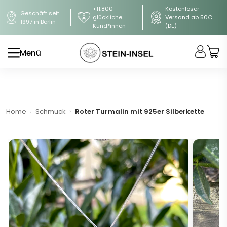
+11.800
Kostenloser
Geschäft seit
glückliche
Versand ab 50€
1997 in Berlin
Kund*innen
(DE)
Menü
Home
Schmuck
Roter Turmalin mit 925er Silberkette