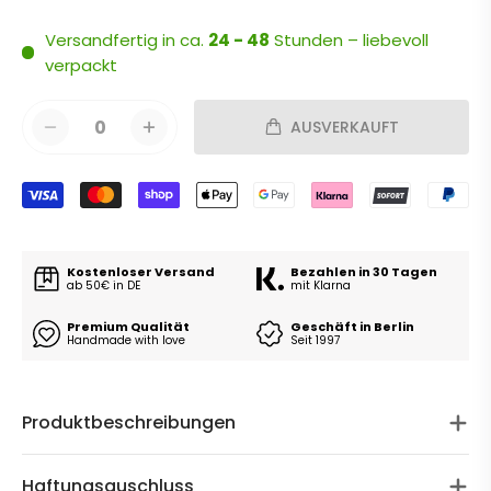
Versandfertig in ca.
24 - 48
Stunden – liebevoll
verpackt
0
AUSVERKAUFT
Kostenloser Versand
Bezahlen in 30 Tagen
ab 50€ in DE
mit Klarna
Premium Qualität
Geschäft in Berlin
Handmade with love
Seit 1997
Produktbeschreibungen
Haftungsauschluss