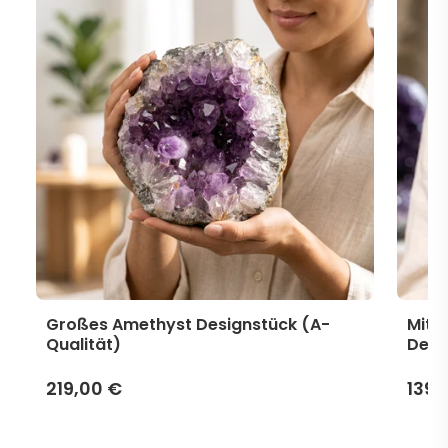
Großes Amethyst Designstück (A-
Mitt
Qualität)
Desi
219,00 €
139,