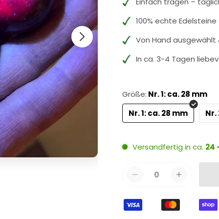
Einfach tragen – tägli
100% echte Edelsteine
Von Hand ausgewählt &
In ca. 3-4 Tagen liebev
Größe:
Nr. 1: ca. 28 mm
Nr. 1: ca. 28 mm
Nr.
Versandfertig in ca.
24 
0