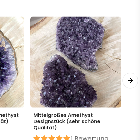
methyst
Mittelgroßes Amethyst
Mit
tät)
Designstück (sehr schöne
Des
Qualität)
39,
1 Bewertung