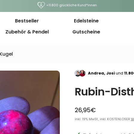
+11.800 glückliche Kund*innen
Bestseller
Edelsteine
Zubehör & Pendel
Gutscheine
Kugel
Andrea, Josi
und
11.8
Rubin-Dist
26,95€
inkl. 19% MwSt., inkl. KOSTENLOSER
V