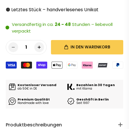
Letztes Stück – handverlesenes Unikat
🟠
Versandfertig in ca.
24 - 48
Stunden – liebevoll
verpackt
1
IN DEN WARENKORB
Kostenloser Versand
Bezahlen in 30 Tagen
ab 50€ in DE
mit Klarna
Premium Qualität
Geschäft in Berlin
Handmade with love
Seit 1997
Produktbeschreibungen