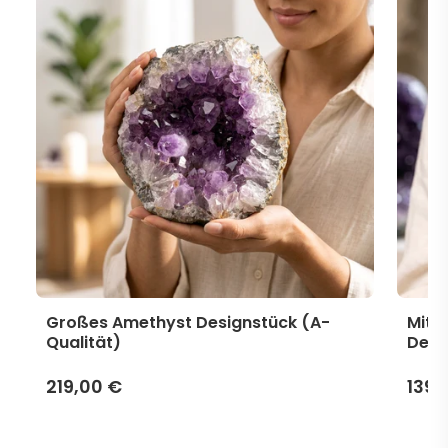
Großes Amethyst Designstück (A-
Mitt
Qualität)
Desi
219,00 €
139,