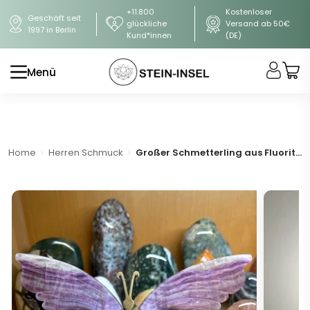
+11.800
Kostenloser
Geschäft seit
glückliche
Versand ab 50€
1997 in Berlin
Kund*innen
(DE)
Menü
Home
Herren Schmuck
Großer Schmetterling aus Fluorit auf maßgefertigten Goldständer (A-Qualität)