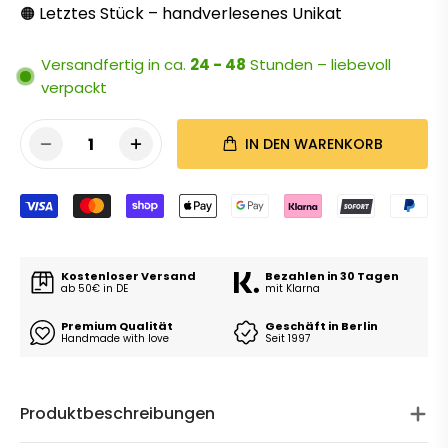
Letztes Stück – handverlesenes Unikat
🟠
Versandfertig in ca.
24 - 48
Stunden – liebevoll
verpackt
1
IN DEN WARENKORB
Kostenloser Versand
Bezahlen in 30 Tagen
ab 50€ in DE
mit Klarna
Premium Qualität
Geschäft in Berlin
Handmade with love
Seit 1997
Produktbeschreibungen