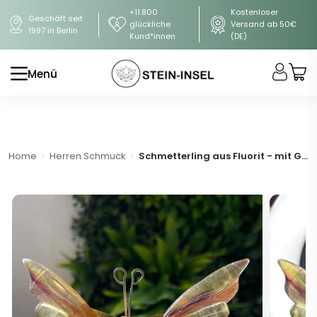
+11.800
Kostenloser
Geschäft seit
glückliche
Versand ab 50€
1997 in Berlin
Kund*innen
(DE)
Menü
Home
Herren Schmuck
Schmetterling aus Fluorit - mit Goldständer (A-Qualität)