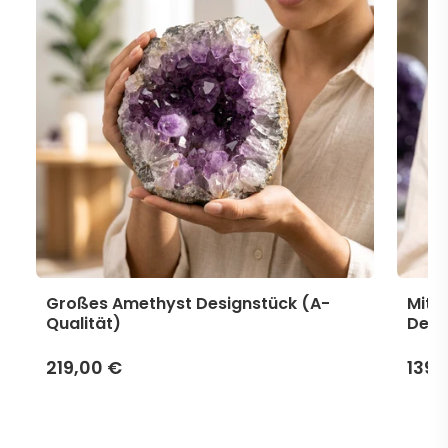
Großes Amethyst Designstück (A-
Mitt
Qualität)
Desi
219,00 €
139,