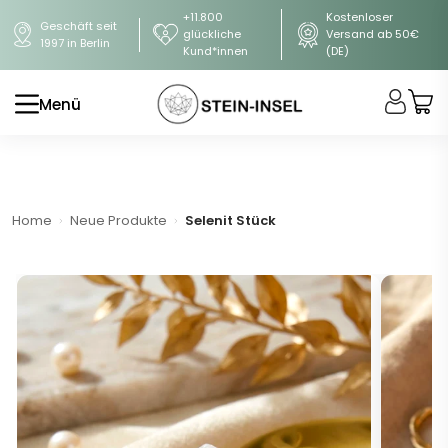
+11.800
Kostenloser
Geschäft seit
glückliche
Versand ab 50€
1997 in Berlin
Kund*innen
(DE)
Menü
Home
Neue Produkte
Selenit Stück