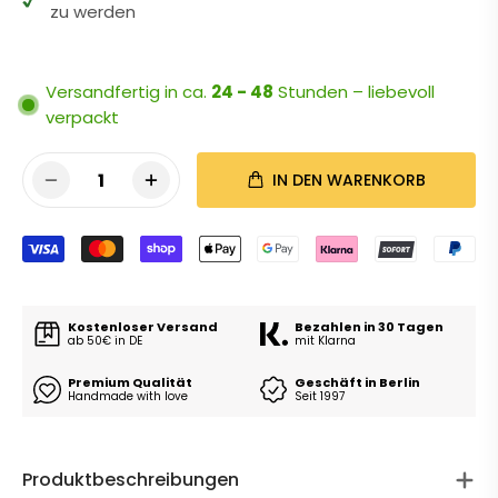
zu werden
Versandfertig in ca.
24 - 48
Stunden – liebevoll
verpackt
1
IN DEN WARENKORB
Kostenloser Versand
Bezahlen in 30 Tagen
ab 50€ in DE
mit Klarna
Premium Qualität
Geschäft in Berlin
Handmade with love
Seit 1997
Produktbeschreibungen