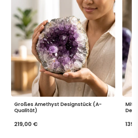
Großes Amethyst Designstück (A-
Mitt
Qualität)
Desi
219,00 €
139,