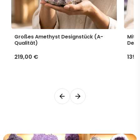
Großes Amethyst Designstück (A-
Mitt
Qualität)
Desi
219,00 €
139,