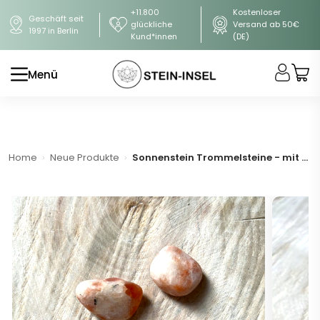
+11.800
Kostenloser
Geschäft seit
glückliche
Versand ab 50€
1997 in Berlin
Kund*innen
(DE)
Menü
Home
Neue Produkte
Sonnenstein Trommelsteine - mit Goldbeutel