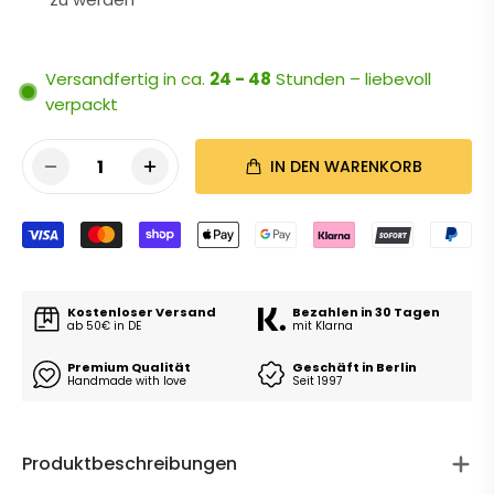
Versandfertig in ca.
24 - 48
Stunden – liebevoll
verpackt
1
IN DEN WARENKORB
Kostenloser Versand
Bezahlen in 30 Tagen
ab 50€ in DE
mit Klarna
Premium Qualität
Geschäft in Berlin
Handmade with love
Seit 1997
Produktbeschreibungen