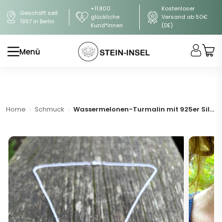
+11.800
Kostenloser
Geschäft seit
glückliche
Versand ab 50€
1997 in Berlin
Kund*innen
(DE)
Menü
Home
Schmuck
Wassermelonen-Turmalin mit 925er Silberkette