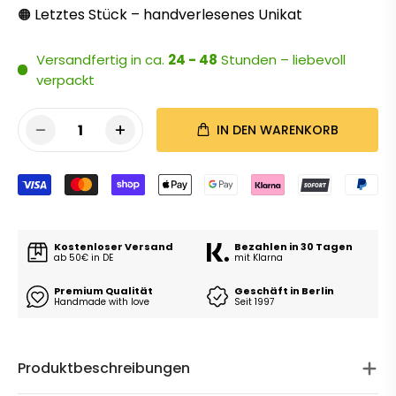
Letztes Stück – handverlesenes Unikat
🟠
Versandfertig in ca.
24 - 48
Stunden – liebevoll
verpackt
1
IN DEN WARENKORB
Kostenloser Versand
Bezahlen in 30 Tagen
ab 50€ in DE
mit Klarna
Premium Qualität
Geschäft in Berlin
Handmade with love
Seit 1997
Produktbeschreibungen