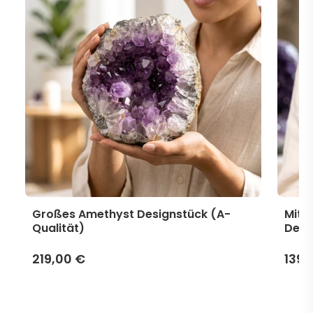
Großes Amethyst Designstück (A-
Mitt
Qualität)
Desi
219,00 €
139,