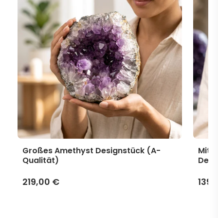
Großes Amethyst Designstück (A-
Mitt
Qualität)
Desi
219,00 €
139,