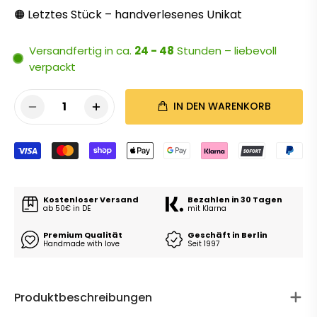
Letztes Stück – handverlesenes Unikat
🟠
Versandfertig in ca.
24 - 48
Stunden – liebevoll
verpackt
1
IN DEN WARENKORB
Kostenloser Versand
Bezahlen in 30 Tagen
ab 50€ in DE
mit Klarna
Premium Qualität
Geschäft in Berlin
Handmade with love
Seit 1997
Produktbeschreibungen