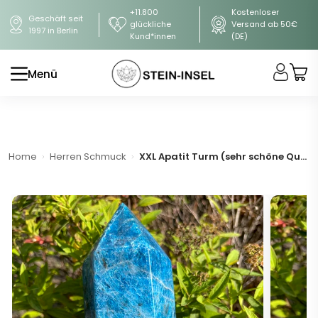
+11.800
Kostenloser
Geschäft seit
glückliche
Versand ab 50€
1997 in Berlin
Kund*innen
(DE)
Menü
Home
Herren Schmuck
XXL Apatit Turm (sehr schöne Qualität)