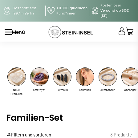
Kostenloser
Geschäft seit
+11.800 glückliche
Versand ab 50€
1997 in Berlin
Kund*innen
(DE)
Menü
Neue
Amethyst
Turmalin
Schmuck
Armbänder
Anhänger
Produkte
Familien-Set
Filtern und sortieren
3 Produkte