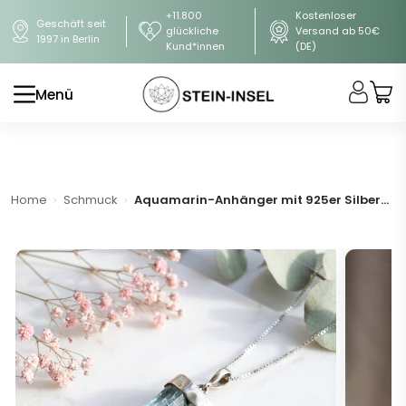
+11.800
Kostenloser
Geschäft seit
glückliche
Versand ab 50€
1997 in Berlin
Kund*innen
(DE)
Menü
Home
Schmuck
Aquamarin-Anhänger mit 925er Silberkette (AA-Qualität)