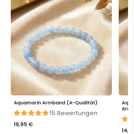
Aquamarin Armband (A-Qualität)
Aqua
Arm
15 Bewertungen
19,95 €
14,9