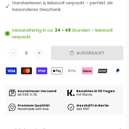
Handverlesen & liebevoll verpackt – perfekt als
besonderes Geschenk
Versandfertig in ca.
24 - 48
Stunden – liebevoll
verpackt
0
AUSVERKAUFT
Kostenloser Versand
Bezahlen in 30 Tagen
ab 50€ in DE
mit Klarna
Premium Qualität
Geschäft in Berlin
Handmade with love
Seit 1997