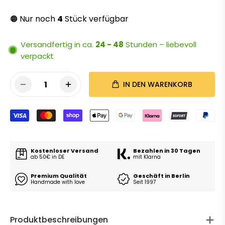
Nur noch
4
Stück verfügbar
🟠
Versandfertig in ca.
24 - 48
Stunden – liebevoll
verpackt
1
IN DEN WARENKORB
Kostenloser Versand
Bezahlen in 30 Tagen
ab 50€ in DE
mit Klarna
Premium Qualität
Geschäft in Berlin
Handmade with love
Seit 1997
Produktbeschreibungen