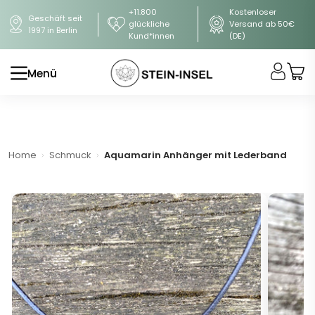
+11.800
Kostenloser
Geschäft seit
glückliche
Versand ab 50€
1997 in Berlin
Kund*innen
(DE)
Menü
Home
Schmuck
Aquamarin Anhänger mit Lederband