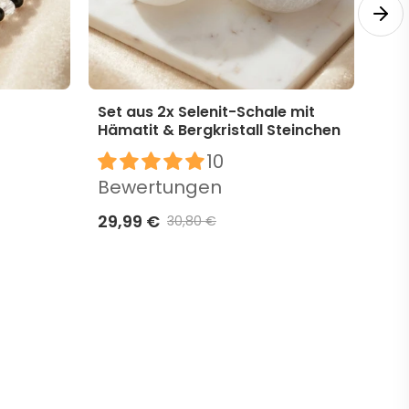
Set aus 2x Selenit-Schale mit
Ber
Hämatit & Bergkristall Steinchen
sch
10
Bewertungen
Be
29,99 €
6,9
30,80 €