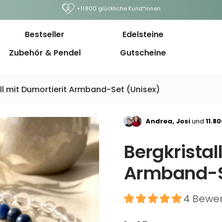
+11.800 glückliche Kund*innen
Bestseller
Edelsteine
Zubehör & Pendel
Gutscheine
ll mit Dumortierit Armband-Set (Unisex)
Andrea, Josi
und
11.8
Bergkristal
Armband-S
4 Bewe