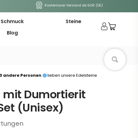
Kostenloser Versand ab 50€ (DE)
Schmuck
Steine
Blog
00 andere Personen
lieben unsere Edelsteine
l mit Dumortierit
et (Unisex)
rtungen