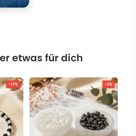
er etwas für dich
-17%
-2%