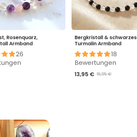
t, Rosenquarz,
Bergkristall & schwarzes
stall Armband
Turmalin Armband
26
18
tungen
Bewertungen
13,95 €
16,95 €