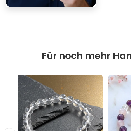
Für noch mehr Harm
30%