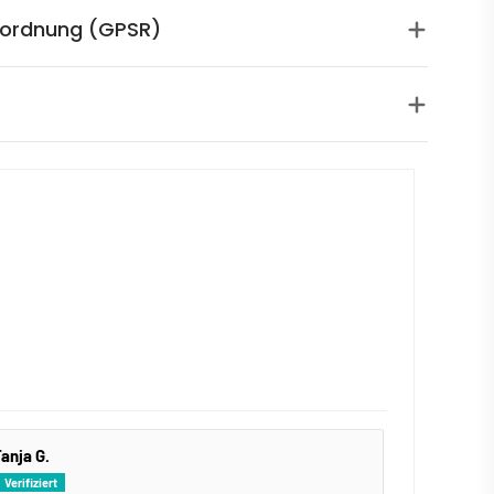
rordnung (GPSR)
anja G.