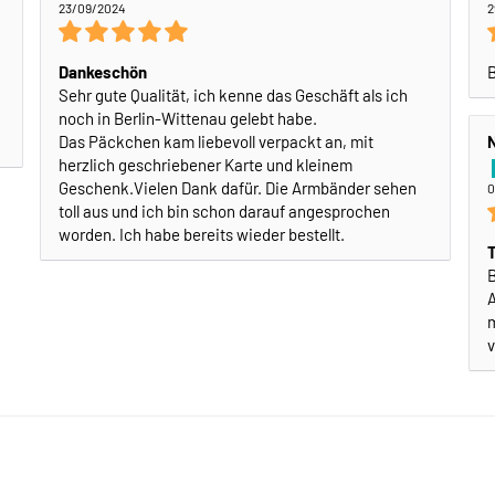
23/09/2024
2
Dankeschön
B
Sehr gute Qualität, ich kenne das Geschäft als ich
noch in Berlin-Wittenau gelebt habe.
Das Päckchen kam liebevoll verpackt an, mit
N
herzlich geschriebener Karte und kleinem
Geschenk.Vielen Dank dafür. Die Armbänder sehen
0
toll aus und ich bin schon darauf angesprochen
worden. Ich habe bereits wieder bestellt.
B
A
m
v