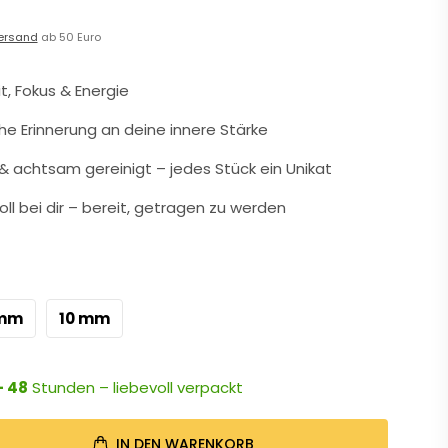
ersand
ab 50 Euro
it, Fokus & Energie
che Erinnerung an deine innere Stärke
 achtsam gereinigt – jedes Stück ein Unikat
oll bei dir – bereit, getragen zu werden
 mm
10 mm
- 48
Stunden – liebevoll verpackt
IN DEN WARENKORB