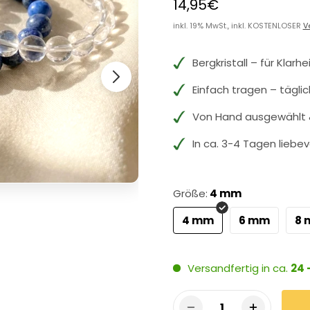
14,95€
inkl. 19% MwSt., inkl. KOSTENLOSER
V
Bergkristall – für Klarhe
Einfach tragen – tägli
Von Hand ausgewählt &
In ca. 3-4 Tagen liebev
Größe:
4 mm
4 mm
6 mm
8
Versandfertig in ca.
24 
1