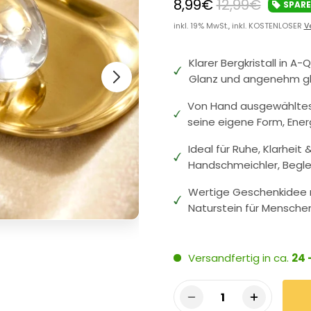
8,99€
12,99€
SPAR
inkl. 19% MwSt., inkl. KOSTENLOSER
V
Klarer Bergkristall in 
Glanz und angenehm gl
Von Hand ausgewähltes 
seine eigene Form, Ener
Ideal für Ruhe, Klarhei
Handschmeichler, Beglei
Wertige Geschenkidee m
Naturstein für Menschen
Versandfertig in ca.
24 
1