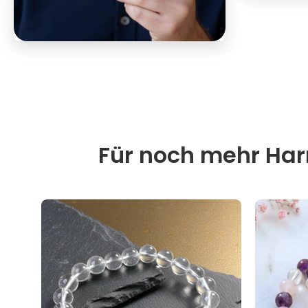
Für noch mehr Harm
30%