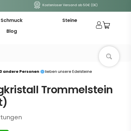
Kostenloser Versand ab 50€ (DE)
Schmuck
Steine
Blog
00 andere Personen
lieben unsere Edelsteine
gkristall Trommelstein
t)
rtungen