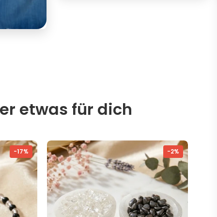
er etwas für dich
-17%
-2%