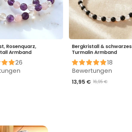
t, Rosenquarz,
Bergkristall & schwarzes
stall Armband
Turmalin Armband
26
18
tungen
Bewertungen
13,95 €
16,95 €