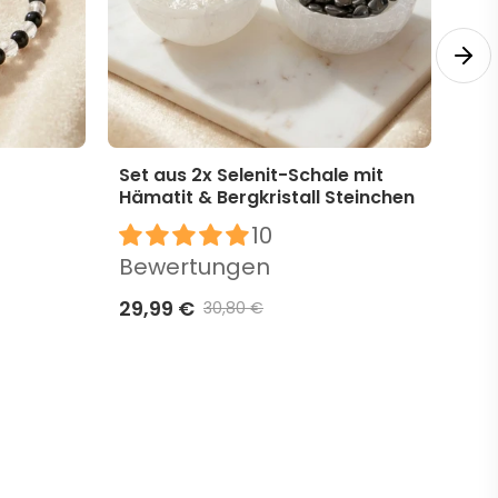
Set aus 2x Selenit-Schale mit
Ber
Hämatit & Bergkristall Steinchen
sch
10
Bewertungen
Be
29,99 €
6,9
30,80 €