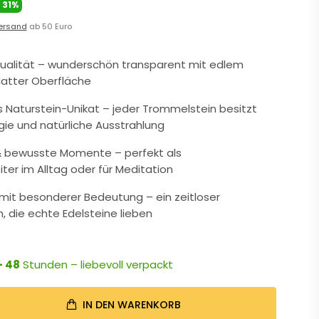
E
31%
ersand
ab 50 Euro
A-Qualität – wunderschön transparent mit edlem
atter Oberfläche
Naturstein-Unikat – jeder Trommelstein besitzt
gie und natürliche Ausstrahlung
t & bewusste Momente – perfekt als
ter im Alltag oder für Meditation
it besonderer Bedeutung – ein zeitloser
, die echte Edelsteine lieben
- 48
Stunden – liebevoll verpackt
IN DEN WARENKORB