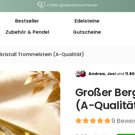
+11.800 glückliche Kund*innen
Bestseller
Edelsteine
Zubehör & Pendel
Gutscheine
kristall Trommelstein (A-Qualität)
Andrea, Josi
und
11.8
Großer Ber
(A-Qualitä
9 Bewe