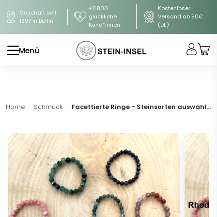
+11.800
Kostenloser
Geschäft seit
glückliche
Versand ab 50€
1997 in Berlin
Kund*innen
(DE)
Menü
Home
Schmuck
Facettierte Ringe - Steinsorten auswählen (A-Qualität)