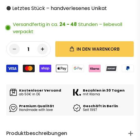
Letztes Stück – handverlesenes Unikat
🟠
Versandfertig in ca.
24 - 48
Stunden – liebevoll
verpackt
1
IN DEN WARENKORB
Kostenloser Versand
Bezahlen in 30 Tagen
ab 50€ in DE
mit Klarna
Premium Qualität
Geschäft in Berlin
Handmade with love
Seit 1997
Produktbeschreibungen