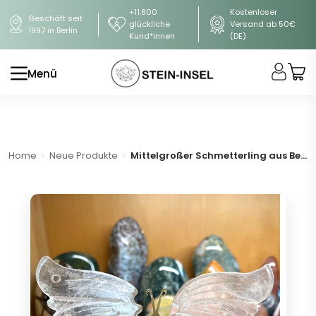
+11.800
Kostenloser
Geschäft seit
glückliche
Versand ab 50€
1997 in Berlin
Kund*innen
(DE)
Menü
Home
Neue Produkte
Mittelgroßer Schmetterling aus Bergkristall auf maßgefertigten Goldständer