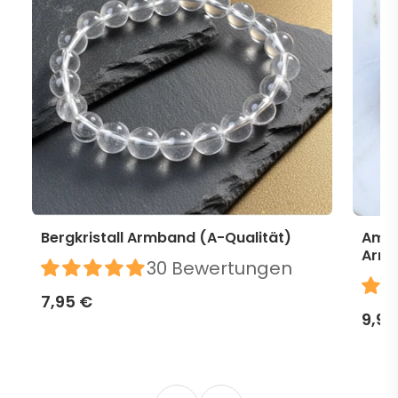
Bergkristall Armband (A-Qualität)
Amet
Arm
30 Bewertungen
7,95 €
9,95