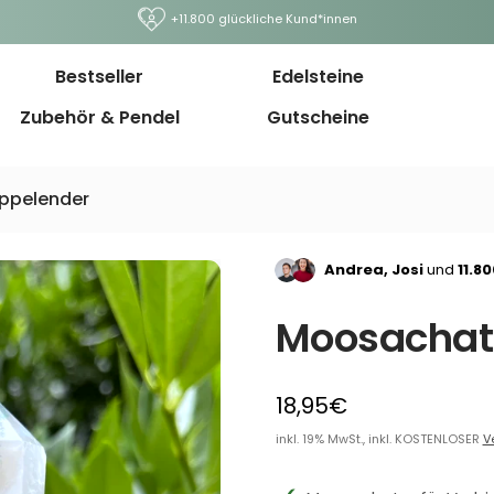
+11.800 glückliche Kund*innen
Bestseller
Edelsteine
Zubehör & Pendel
Gutscheine
ppelender
Andrea, Josi
und
11.8
Moosachat
18,95€
inkl. 19% MwSt., inkl. KOSTENLOSER
V