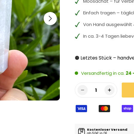
Moosachat – für Verb
Einfach tragen – tägli
Von Hand ausgewählt &
In ca. 3-4 Tagen liebev
Letztes Stück – handve
🟠
Versandfertig in ca.
24 
1
Kostenloser Versand
ab 50€ in DE