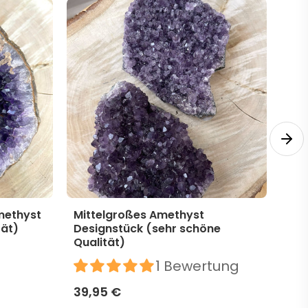
methyst
Mittelgroßes Amethyst
Mit
tät)
Designstück (sehr schöne
Des
Qualität)
39,
1 Bewertung
39,95 €