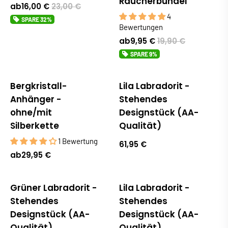
Räucherbündel
ab
16,00 €
23,00 €
4
SPARE
32%
Bewertungen
ab
9,95 €
19,90 €
SPARE
9%
Bergkristall-
Lila Labradorit -
Anhänger -
Stehendes
ohne/mit
Designstück (AA-
Silberkette
Qualität)
1 Bewertung
61,95 €
ab
29,95 €
Grüner Labradorit -
Lila Labradorit -
Stehendes
Stehendes
Designstück (AA-
Designstück (AA-
Qualität)
Qualität)