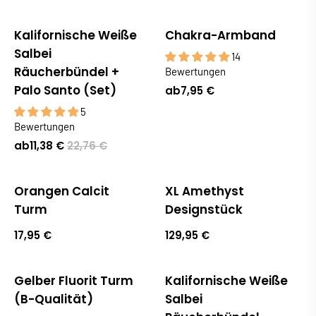
Kalifornische Weiße
Chakra-Armband
Salbei
14
Räucherbündel +
Bewertungen
Palo Santo (Set)
ab
7,95 €
5
Bewertungen
ab
11,38 €
22,76 €
Orangen Calcit
XL Amethyst
Turm
Designstück
17,95 €
129,95 €
Gelber Fluorit Turm
Kalifornische Weiße
Ausverkauft
Sale
(B-Qualität)
Salbei