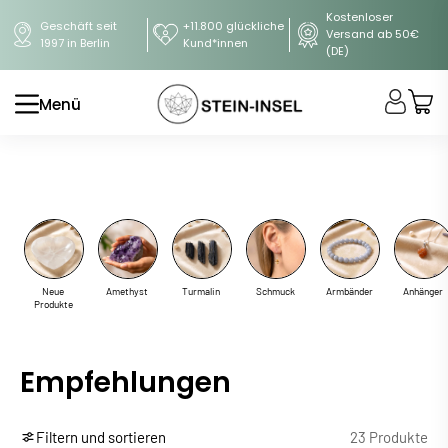
Kostenloser
Geschäft seit
+11.800 glückliche
Versand ab 50€
1997 in Berlin
Kund*innen
(DE)
Menü
Neue
Amethyst
Turmalin
Schmuck
Armbänder
Anhänger
Produkte
Empfehlungen
Filtern und sortieren
23 Produkte