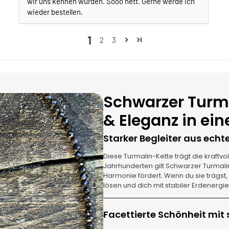
wir uns kennen würden. Sooo nett. Gerne werde ich
wieder bestellen.
1
2
3
Schwarzer Turma
& Eleganz in e
Starker Begleiter aus ech
Diese Turmalin-Kette trägt die kraftvo
Jahrhunderten gilt Schwarzer Turmal
Harmonie fördert. Wenn du sie trägst, 
lösen und dich mit stabiler Erdenergi
Facettierte Schönheit mit 