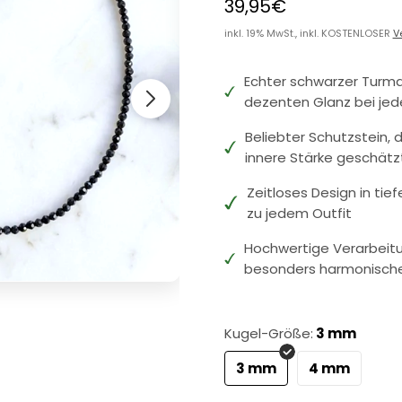
39,95€
inkl. 19% MwSt., inkl. KOSTENLOSER
V
Echter schwarzer Turmal
dezenten Glanz bei je
Beliebter Schutzstein, 
innere Stärke geschätz
Zeitloses Design in ti
zu jedem Outfit
Hochwertige Verarbeitu
besonders harmonisch
Kugel-Größe:
3 mm
3 mm
4 mm