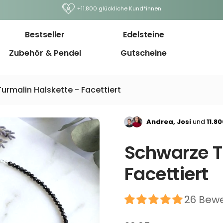
+11.800 glückliche Kund*innen
Bestseller
Edelsteine
Zubehör & Pendel
Gutscheine
urmalin Halskette - Facettiert
Andrea, Josi
und
11.8
Schwarze T
Facettiert
26 Bew