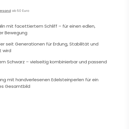
ersand
ab 50 Euro
in mit facettiertem Schliff – für einen edlen,
der Bewegung
der seit Generationen für Erdung, Stabilität und
t wird
efem Schwarz – vielseitig kombinierbar und passend
ng mit handverlesenen Edelsteinperlen für ein
es Gesamtbild