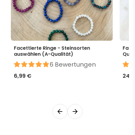
Facettierte Ringe - Steinsorten
Face
auswählen (A-Qualität)
Qual
6 Bewertungen
6,99 €
24,9