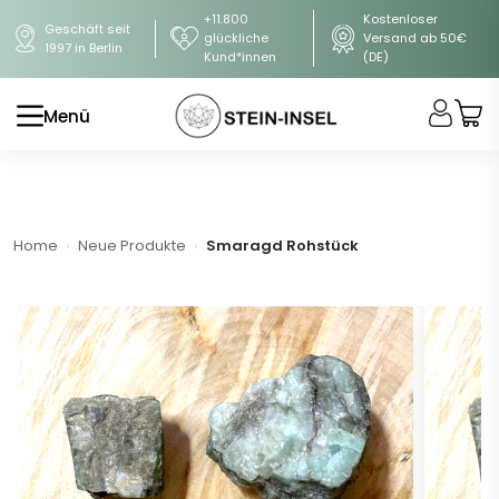
+11.800
Kostenloser
Geschäft seit
glückliche
Versand ab 50€
1997 in Berlin
Kund*innen
(DE)
Menü
Home
Neue Produkte
Smaragd Rohstück