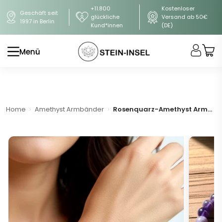
+11.800
Kostenloser
Geschäft seit
glückliche
Versand ab 50€
1997 in Berlin
Kund*innen
(DE)
Menü
Home
Amethyst Armbänder
Rosenquarz-Amethyst Armband - Set