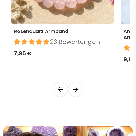
Rosenquarz Armband
Amet
Arm
23 Bewertungen
7,95 €
9,95