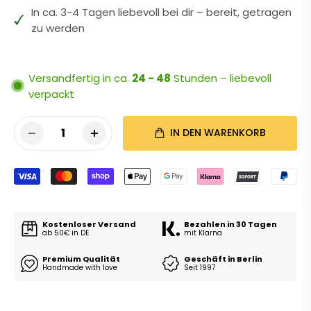
In ca. 3-4 Tagen liebevoll bei dir – bereit, getragen
zu werden
Versandfertig in ca.
24 - 48
Stunden – liebevoll
verpackt
1
IN DEN WARENKORB
Kostenloser Versand
Bezahlen in 30 Tagen
ab 50€ in DE
mit Klarna
Premium Qualität
Geschäft in Berlin
Handmade with love
Seit 1997