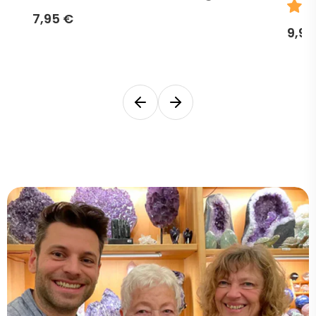
7,95 €
9,95