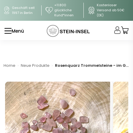
+11.800
Kostenloser
Geschäft seit
glückliche
Versand ab 50€
1997 in Berlin
Kund*innen
(DE)
Menü
Home
Neue Produkte
Rosenquarz Trommelsteine - im Goldbeutel (sehr gute Qualität)