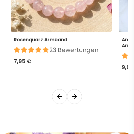
Rosenquarz Armband
Amet
Arm
23 Bewertungen
7,95 €
9,95