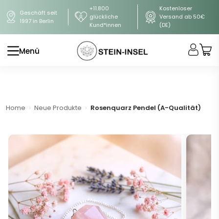
+11.800
Kostenloser
Geschäft seit
glückliche
Versand ab 50€
1997 in Berlin
Kund*innen
(DE)
Menü
Home
Neue Produkte
Rosenquarz Pendel (A-Qualität)