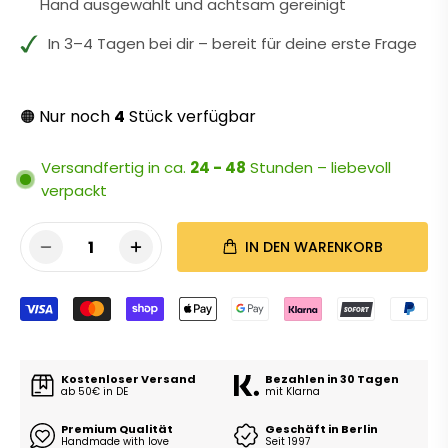
Hand ausgewählt und achtsam gereinigt
In 3–4 Tagen bei dir – bereit für deine erste Frage
Nur noch
4
Stück verfügbar
🟠
Versandfertig in ca.
24 - 48
Stunden – liebevoll
verpackt
1
IN DEN WARENKORB
Kostenloser Versand
Bezahlen in 30 Tagen
ab 50€ in DE
mit Klarna
Premium Qualität
Geschäft in Berlin
Handmade with love
Seit 1997